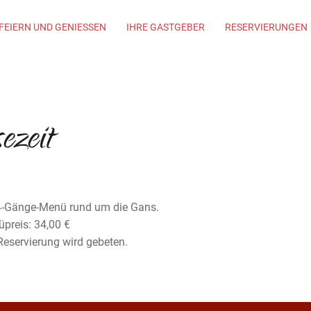
FEIERN UND GENIESSEN
IHRE GASTGEBER
RESERVIERUNGEN
ezeit
4-Gänge-Menü rund um die Gans.
preis: 34,00 €
eservierung wird gebeten.